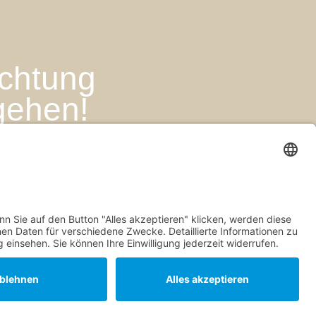
ichtung
 gehen!
sum
hutz