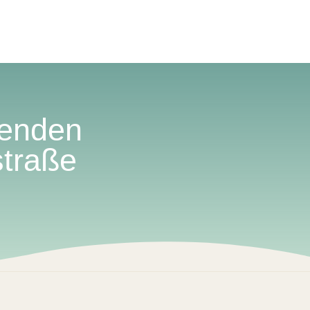
eenden
straße