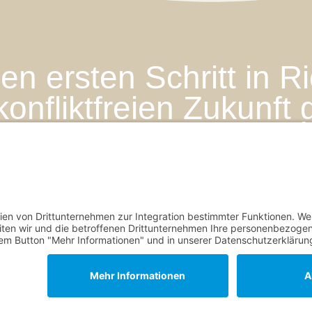
den ersten Schritt in R
konfliktfreien Zukunft
Impres
Datensc