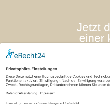
Jetzt 
einer 
Jens Eggert im Kampe
kontakt@tiefsicht.de
+49 6257 9995 961