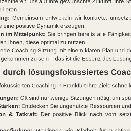
zentrieren uns auf Ihre gewünschte Zukunft, Ihre S
rlieren.
ung:
Gemeinsam entwickeln wir konkrete, umsetzb
e eine positive Dynamik erzeugen.
n im Mittelpunkt:
Sie bringen bereits alle Fähigkei
fen Ihnen, diese optimal zu nutzen.
n jede Coaching-Sitzung mit einem klaren Plan und de
rgekommen zu sein – das ist die Essenz des Lösun
e durch lösungsfokussiertes Coac
okussierten Coaching in Frankfurt Ihre Ziele schnell
rungen:
Oft sind nur wenige Sitzungen nötig, um sp
Stärken:
Entdecken Sie ungenutzte Ressourcen und T
on & Tatkraft:
Der positive Blick nach vorn setz
ngsfindung:
Gewinnen Sie Klarheit für wichtige