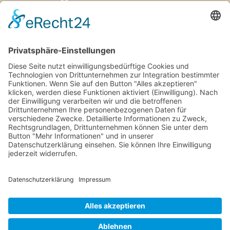
helfe Ihnen!
Jetzt unverbindliches
Erstgespräch buchen!
Jens Eggert im Kampe
kontakt@tiefsicht.de
+49 6257 9995 961