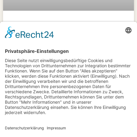
Humor in der Mediation: Wann er hilft
und wann er schadet
ZUM ARTIKEL »
August 24, 2025
Jens Eggert im Kampe
kontakt@tiefsicht.de
+49 6257 9995 961