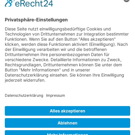
Veränderungen sind die einzige Konstante im
Geschäftsleben. Ob neue Technologien, agile Arbeitsweisen
oder umfassende Reorganisationen – Unternehmen sind
ständig im Wandel. Doch allzu oft stoßen diese notwendigen
Veränderungen auf erheblichen Widerstand bei den
Mitarbeitenden. Das kostet nicht nur wertvolle Zeit und
Ressourcen, sondern führt auch zu internen Konflikten und
Einbußen bei der Produktivität. Aber warum […]
Jens Eggert im Kampe
kontakt@tiefsicht.de
+49 6257 9995 961
Impressum
Datenschutz