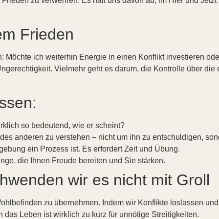
 Frieden zu verwehren. Es hält uns davon ab, im Hier und Jetzt
em Frieden
: Möchte ich weiterhin Energie in einen Konflikt investieren od
gerechtigkeit. Vielmehr geht es darum, die Kontrolle über die
assen:
irklich so bedeutend, wie er scheint?
des anderen zu verstehen – nicht um ihn zu entschuldigen, so
ebung ein Prozess ist. Es erfordert Zeit und Übung.
inge, die Ihnen Freude bereiten und Sie stärken.
hwenden wir es nicht mit Groll
hlbefinden zu übernehmen. Indem wir Konflikte loslassen und d
n das Leben ist wirklich zu kurz für unnötige Streitigkeiten.