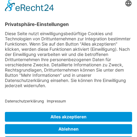
ZUM ARTIKEL »
August 24, 2025
Jens Eggert im Kampe
kontakt@tiefsicht.de
+49 6257 9995 961
Impressum