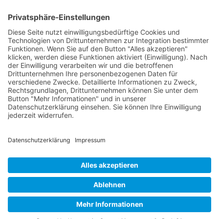
„Great Resignation“ geprägt ist, stehen Unternehmen vor der
immensen Herausforderung, ihre talentierten Mitarbeiter zu
halten. Hohe Fluktuationsraten sind dabei nicht nur ein
Kostentreiber – sie zehren an den Ressourcen,
beeinträchtigen die Produktivität und schaden dem
Employer Branding. Oft liegt der Fokus bei der
Mitarbeiterbindung auf monetären Anreizen: […]
Jens Eggert im Kampe
kontakt@tiefsicht.de
+49 6257 9995 961
Impressum
Datenschutz